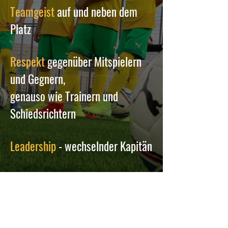
Teamgeist
auf und neben dem
Platz
Respekt
gegenüber Mitspielern
und Gegnern,
genauso wie Trainern und
Schiedsrichtern
Leadership
- wechselnder Kapitän
Mit
Konflikten
und
eigenen
Fehlern umgehen
lernen