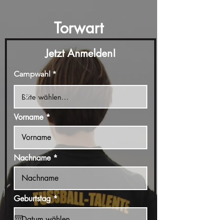
Torwart
Jetzt Anmelden!
Campwahl
Vorname
Nachname
r
Geburtstag
*
e
q