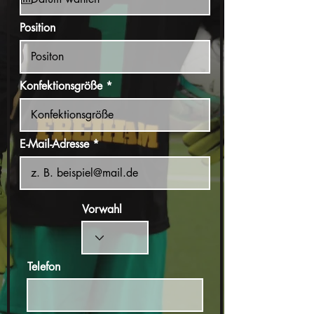
u
i
r
Position
e
d
Konfektionsgröße
E-Mail-Adresse
Vorwahl
Telefon