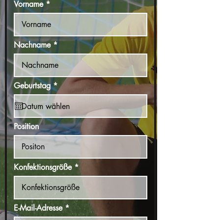
Vorname
Nachname
r
Geburtstag
*
e
q
u
i
r
Position
e
d
Konfektionsgröße
E-Mail-Adresse